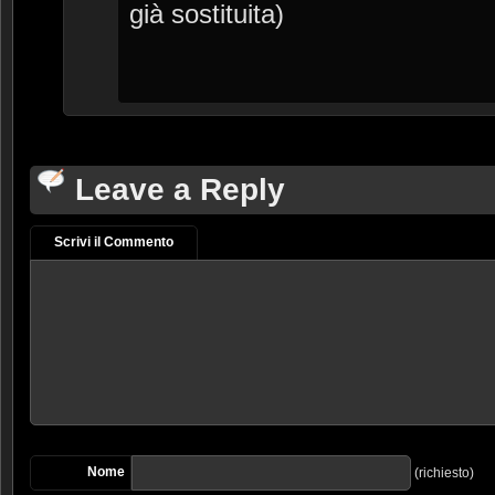
già sostituita)
Leave a Reply
Scrivi il Commento
Nome
(richiesto)