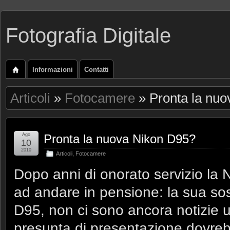
Fotografia Digitale
Informazioni
Contatti
Articoli
»
Fotocamere
» Pronta la nu
Ago
Pronta la nuova Nikon D95?
10
2010
Articoli
,
Fotocamere
Dopo anni di onorato servizio la 
ad andare in pensione: la sua so
D95, non ci sono ancora notizie uff
presunta di presentazione dovreb