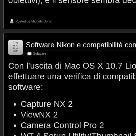
obiettivi), e il sensore sembra de
Posted by
Michele Donà
Lug
Software Nikon e compatibilità c
21
2011
Software
Con l’uscita di Mac OS X 10.7 Lio
effettuare una verifica di compatib
software:
Capture NX 2
ViewNX 2
Camera Control Pro 2
WT-4 Setup Utility/Thumbnail 