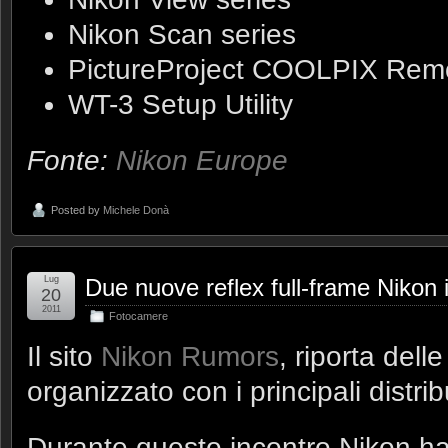
Nikon Scan series
PictureProject COOLPIX Remo
WT-3 Setup Utility
Fonte:
Nikon Europe
Posted by
Michele Donà
Lug
Due nuove reflex full-frame Nikon 
20
2011
Fotocamere
Il sito
Nikon Rumors
, riporta dell
organizzato con i principali distri
Durante questo incontro Nikon ha 