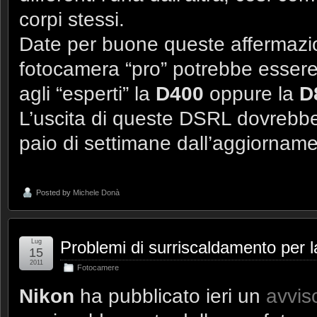
corpi stessi.
Date per buone queste affermazion
fotocamera “pro” potrebbe esser
agli “esperti” la
D400
oppure la
D
L’uscita di queste DSRL dovrebbe
paio di settimane dall’aggiorname
Posted by
Michele Donà
Lug
Problemi di surriscaldamento per 
15
2011
Fotocamere
Nikon
ha pubblicato ieri un
avvis