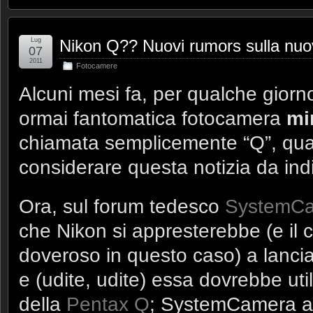
Lug
Nikon Q?? Nuovi rumors sulla nuov
07
2011
Fotocamere
Alcuni mesi fa, per qualche giorno
ormai fantomatica fotocamera
mi
chiamata semplicemente “Q”, quas
considerare questa notizia da ind
Ora, sul forum tedesco
SystemC
che Nikon si appresterebbe (e il 
doveroso in questo caso) a lanci
e (udite, udite) essa dovrebbe ut
della
Pentax Q
; SystemCamera arr