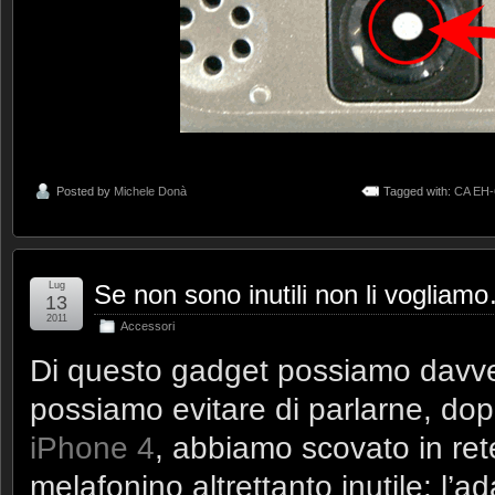
Posted by
Michele Donà
Tagged with:
CA EH-
Lug
Se non sono inutili non li vogliam
13
2011
Accessori
Di questo gadget possiamo davve
possiamo evitare di parlarne, dopo
iPhone 4
, abbiamo scovato in rete
melafonino altrettanto inutile: l’a