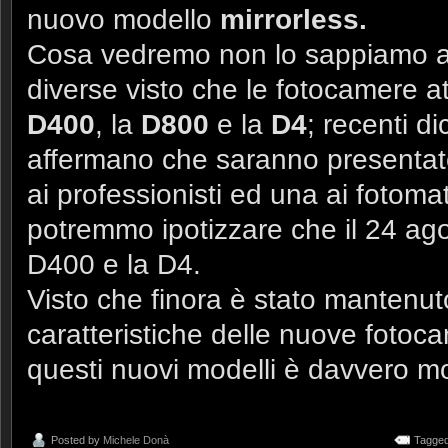
nuovo modello
mirrorless.
Cosa vedremo non lo sappiamo anc
diverse visto che le fotocamere a
D400
, la
D800
e la
D4
; recenti di
affermano che saranno presentat
ai professionisti ed una ai fotomat
potremmo ipotizzare che il 24 ag
D400 e la D4.
Visto che finora è stato mantenuto 
caratteristiche delle nuove fotoca
questi nuovi modelli è davvero mo
Posted by
Michele Donà
Tagged