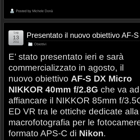
Posted by
Michele Donà
Lug
Presentato il nuovo obiettivo A
13
2011
Obiettivi
E’ stato presentato ieri e sarà
commercializzato in agosto, il
nuovo obiettivo
AF-S DX Micro
NIKKOR 40mm f/2.8G
che va ad
affiancare il NIKKOR 85mm f/3.5
ED VR tra le ottiche dedicate alla
macrofotografia per le fotocamere
formato APS-C di
Nikon
.